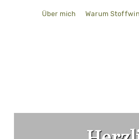
Skip
to
Über mich
Warum Stoffwin
content
Herzl