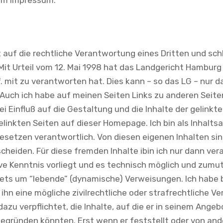
 im Impressum.
auf die rechtliche Verantwortung eines Dritten und schl
it Urteil vom 12. Mai 1998 hat das Landgericht Hambur
gf. mit zu verantworten hat. Dies kann – so das LG – nur
Auch ich habe auf meinen Seiten Links zu anderen Seiten i
i Einfluß auf die Gestaltung und die Inhalte der gelinkt
gelinkten Seiten auf dieser Homepage. Ich bin als Inhaltsan
esetzen verantwortlich. Von diesen eigenen Inhalten sin
cheiden. Für diese fremden Inhalte ibin ich nur dann ver
ive Kenntnis vorliegt und es technisch möglich und zumut
 stets um “lebende” (dynamische) Verweisungen. Ich habe
ihn eine mögliche zivilrechtliche oder strafrechtliche Ve
azu verpflichtet, die Inhalte, auf die er in seinem Ang
begründen könnten. Erst wenn er feststellt oder von an