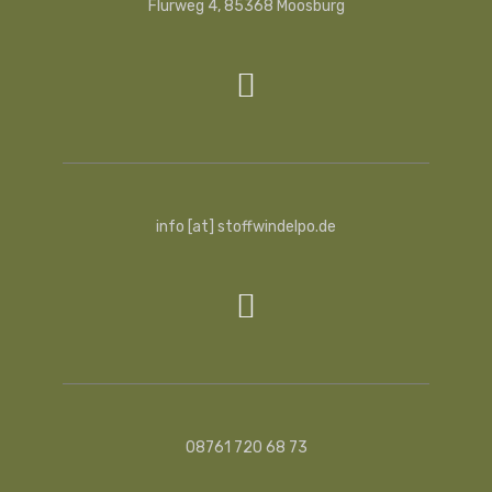
Flurweg 4, 85368 Moosburg
info [at] stoffwindelpo.de
08761 720 68 73