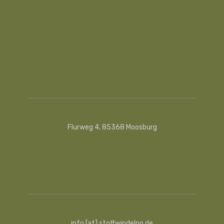
Flurweg 4, 85368 Moosburg
info [at] stoffwindelpo.de