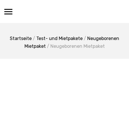
Skip
to
content
Startseite
/
Test- und Mietpakete
/
Neugeborenen
Mietpaket
/ Neugeborenen Mietpaket